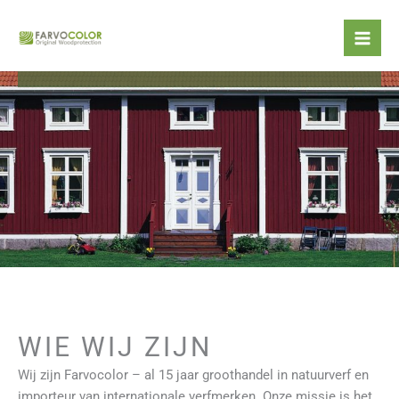
Ga
OVER ONS
naar
de
inhoud
WIE WIJ ZIJN
Wij zijn Farvocolor – al 15 jaar groothandel in natuurverf en
importeur van internationale verfmerken. Onze missie is het